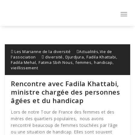
Aller
au
contenu
Toggl
navig
,
Les Marianne de la diversité
Actualités
Vie de
,
,
,
l'association
diversité
Djurdjura
Fadila Khattabi
,
,
,
,
Fadila Mehal
Fatima Sbih Nous
femmes
handicap
vieillissement
Rencontre avec Fadila Khattabi,
ministre chargée des personnes
âgées et du handicap
Lors de notre Tour de France des femmes et des
mères des quartiers populaires, nous avons
rencontré beaucoup de femmes touchées par l’âge
ou une situation de handicap. Elles sont souvent