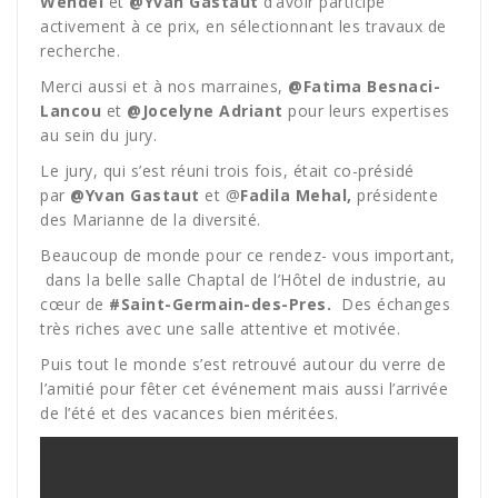
Wendel
et
@Yvan Gastaut
d’avoir participé
activement à ce prix, en sélectionnant les travaux de
recherche.
Merci aussi et à nos marraines,
@Fatima Besnaci-
Lancou
et
@Jocelyne Adriant
pour leurs expertises
au sein du jury.
Le jury, qui s’est réuni trois fois, était co-présidé
par
@Yvan Gastaut
et @
Fadila Mehal,
présidente
des Marianne de la diversité.
Beaucoup de monde pour ce rendez- vous important,
dans la belle salle Chaptal de l’Hôtel de industrie, au
cœur de
#Saint-Germain-des-Pres.
Des échanges
très riches avec une salle attentive et motivée.
Puis tout le monde s’est retrouvé autour du verre de
l’amitié pour fêter cet événement mais aussi l’arrivée
de l’été et des vacances bien méritées.