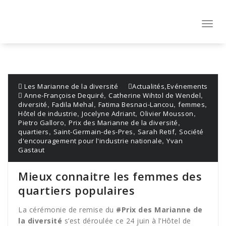
Aller
au
contenu
Toggl
navig
,
Les Marianne de la diversité
Actualités
Evénements
,
,
Anne-Françoise Dequiré
Catherine Wihtol de Wendel
,
,
,
,
diversité
Fadila Mehal
Fatima Besnaci-Lancou
femmes
,
,
,
Hôtel de industrie
Jocelyne Adriant
Olivier Mousson
,
,
Pietro Galloro
Prix des Marianne de la diversité
,
,
,
quartiers
Saint-Germain-des-Pres
Sarah Retif
Société
,
d'encouragement pour l'industrie nationale
Yvan
Gastaut
Mieux connaitre les femmes des
quartiers populaires
La cérémonie de remise du
#Prix des Marianne de
la diversité
s’est déroulée ce 24 juin à l’Hôtel de