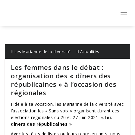
Aller
au
contenu
Toggl
navig
Les Marianne de la diversité
Actualités
Les femmes dans le débat :
organisation des « dîners des
républicaines » à l’occasion des
régionales
Fidèle à sa vocation, les Marianne de la diversité avec
l’association les « Sans voix » organisent durant ces
élections régionales du 20 et 27 juin 2021
« les
dîners des républicaines »
.
Avec les têtes de listes ou leurs représentants, nous