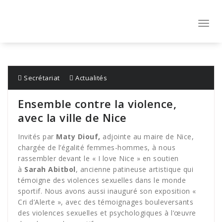
Aller
au
contenu
Toggl
navig
Secrétariat
Actualités
Ensemble contre la violence,
avec la ville de Nice
Invités par
Maty Diouf,
adjointe au maire de Nice,
chargée de l’égalité femmes-hommes, à nous
rassembler devant le « I love Nice » en soutien
à
Sarah Abitbol
, ancienne patineuse artistique qui
témoigne des violences sexuelles dans le monde
sportif. Nous avons aussi inauguré son exposition «
Cri d’Alerte », avec des témoignages bouleversants
des violences sexuelles et psychologiques à l’œuvre