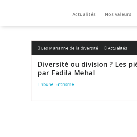
Aller
au
Actualités
Nos valeurs
contenu
Les Marianne de la diversité
Actualités
Diversité ou division ? Les p
par Fadila Mehal
Tribune-Entrisme