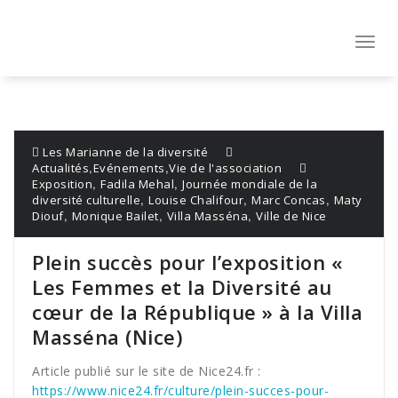
Aller
au
contenu
Toggl
navig
Les Marianne de la diversité
,
,
Actualités
Evénements
Vie de l'association
,
,
Exposition
Fadila Mehal
Journée mondiale de la
,
,
,
diversité culturelle
Louise Chalifour
Marc Concas
Maty
,
,
,
Diouf
Monique Bailet
Villa Masséna
Ville de Nice
Plein succès pour l’exposition «
Les Femmes et la Diversité au
cœur de la République » à la Villa
Masséna (Nice)
Article publié sur le site de Nice24.fr :
https://www.nice24.fr/culture/plein-succes-pour-