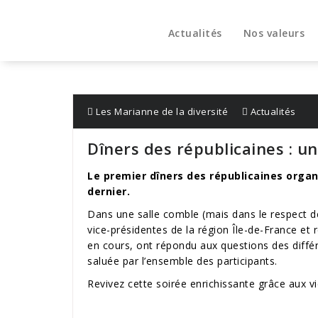
Aller
au
Actualités
Nos valeurs
contenu
Les Marianne de la diversité
Actualités
Dîners des républicaines : u
Le premier dîners des républicaines organi
dernier.
Dans une salle comble (mais dans le respect des
vice-présidentes de la région Île-de-France et 
en cours, ont répondu aux questions des différ
saluée par l’ensemble des participants.
Revivez cette soirée enrichissante grâce aux v