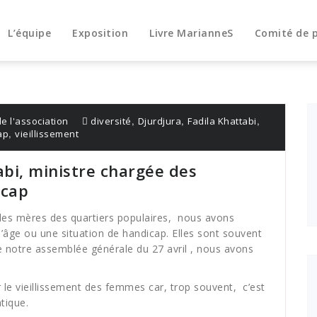
L’équipe
Exposition
Livre MarianneS
Comité de 
,
,
,
de l'association
diversité
Djurdjura
Fadila Khattabi
,
ap
vieillissement
bi, ministre chargée des
icap
es mères des quartiers populaires, nous avons
âge ou une situation de handicap. Elles sont souvent
 de notre assemblée générale du 27 avril , nous avons
 le vieillissement des femmes car, trop souvent, c’est
tique.