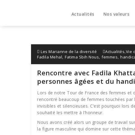
Aller
au
Actualités
Nos valeurs
contenu
,
Les Marianne de la diversité
Actualités
Vie 
,
,
,
Fadila Mehal
Fatima Sbih Nous
femmes
handic
Rencontre avec Fadila Khatta
personnes âgées et du hand
Lors de notre Tour de France des femmes et d
rencontré beaucoup de femmes touchées par l’
invisibles et silencieuses. C’est pourquoi lors
souhaité les mettre à l’honneur.
Nous avons créé alors un groupe de travail sur
la figure masculine qui domine sur cette théma