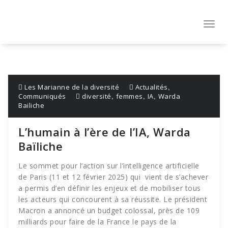
Aller
au
contenu
Toggl
navig
,
Les Marianne de la diversité
Actualités
,
,
,
Communiqués
diversité
femmes
IA
Warda
Bailiche
L’humain à l’ère de l’IA, Warda
Baïliche
Le sommet pour l’action sur l’intelligence artificielle
de Paris (11 et 12 février 2025) qui vient de s’achever
a permis d’en définir les enjeux et de mobiliser tous
les acteurs qui concourent à sa réussite. Le président
Macron a annoncé un budget colossal, près de 109
milliards pour faire de la France le pays de la