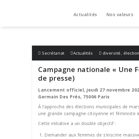
Aller
au
Actualités
Nos valeurs
contenu
,
Secrétariat
Actualités
diversité
électio
Campagne nationale « Une 
de presse)
Lancement officiel, jeudi 27 novembre 2025 
Germain Des Prés, 75006 Paris
À l’approche des élections municipales de mars
une grande campagne citoyenne et féministe i
Cette initiative a un double objectif :
Demander aux femmes de s’inscrire massivem