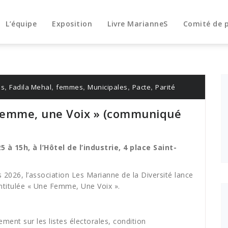
L’équipe
Exposition
Livre MarianneS
Comité de 
,
,
,
,
,
ns
Fadila Mehal
femmes
Municipales
Pacte
Parité
Femme, une Voix » (communiqué
à 15h, à l’Hôtel de l’industrie, 4 place Saint-
 2026, l’association Les Marianne de la Diversité lance
ntitulée « Une Femme, Une Voix ».
ent sur les listes électorales, condition