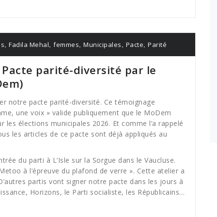
,
,
,
,
,
ns
Fadila Mehal
femmes
Municipales
Pacte
Parité
Pacte parité-diversité par le
Dem)
er notre pacte parité-diversité. Ce témoignage
me, une voix » valide publiquement que le MoDem
r les élections municipales 2026. Et comme l’a rappelé
s les articles de ce pacte sont déjà appliqués au
ntrée du parti à L’Isle sur la Sorgue dans le Vaucluse.
n Metoo à l’épreuve du plafond de verre ». Cette atelier a
autres partis vont signer notre pacte dans les jours à
issance, Horizons, le Parti socialiste, les Républicains…