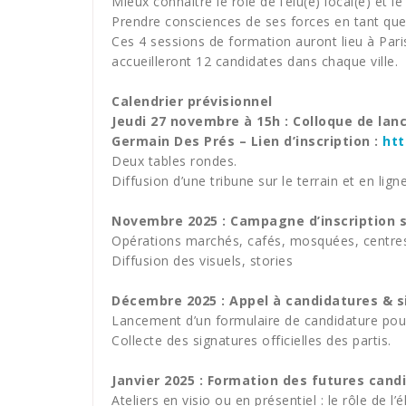
Mieux connaitre le rôle de l’élu(e) local(e) et l
Prendre consciences de ses forces en tant que 
Ces 4 sessions de formation auront lieu à Paris
accueilleront 12 candidates dans chaque ville.
Calendrier prévisionnel
Jeudi 27 novembre à 15h : Colloque de lance
Germain Des Prés – Lien d’inscription :
ht
Deux tables rondes.
Diffusion d’une tribune sur le terrain et en ligne
Novembre 2025 : Campagne d’inscription su
Opérations marchés, cafés, mosquées, centres
Diffusion des visuels, stories
Décembre 2025 : Appel à candidatures & si
Lancement d’un formulaire de candidature po
Collecte des signatures officielles des partis.
Janvier 2025 : Formation des futures cand
Ateliers en visio ou en présentiel : le rôle de l’