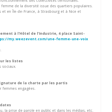
e fonctionnement des collectivités territoriales.
femme de la diversité issue des quartiers populaires.
 et en Île-de-France, à Strasbourg et à Nice et
ment à l’Hôtel de l’Industrie, 4 place Saint-
tps://my.weezevent.com/une-femme-une-voix
.
r les listes
 sociaux.
gnature de la charte par les partis
ur femmes engagées.
idates
élu, la prise de parole en public et dans les médias, etc.