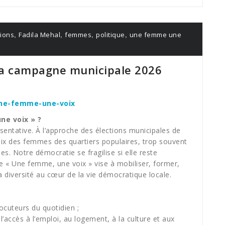
,
,
,
,
tions
Fadila Mehal
femmes
politique
une femme une
la campagne municipale 2026
ne-femme-une-voix
e voix » ?
entative. À l’approche des élections municipales de
voix des femmes des quartiers populaires, trop souvent
s. Notre démocratie se fragilise si elle reste
 « Une femme, une voix » vise à mobiliser, former,
a diversité au cœur de la vie démocratique locale.
ocuteurs du quotidien ;
 l’accès à l’emploi, au logement, à la culture et aux