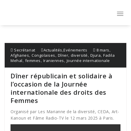
Aller
au
contenu
Toggl
navig
,
,
Secrétariat
Actualités
Evénements
8 mars
,
,
,
,
,
Afghanes
Congolaises
Dîner
diversité
Djura
Fadila
,
,
,
Mehal
femmes
Iraniennes
Journée internationale
Dîner républicain et solidaire à
l’occasion de la Journée
internationale des droits des
Femmes
Organisé par Les Marianne de la diversité, CEDA, Art-
Kanoun et Fâme Radio-TV le 12 mars 2025 à Paris.