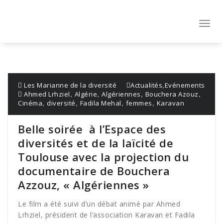
Aller
au
contenu
Toggl
navig
,
Les Marianne de la diversité
Actualités
Evénements
,
,
,
,
Ahmed Lrhziel
Algérie
Algériennes
Bouchera Azouz
,
,
,
,
Cinéma
diversité
Fadila Mehal
femmes
Karavan
Belle soirée à l’Espace des
diversités et de la laïcité de
Toulouse avec la projection du
documentaire de Bouchera
Azzouz, « Algériennes »
Le film a été suivi d’un débat animé par Ahmed
Lrhziel, président de l’association Karavan et Fadila