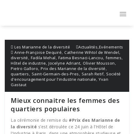
Aller
au
contenu
Toggl
navig
,
Les Marianne de la diversité
Actualités
Evénements
,
,
Anne-Françoise Dequiré
Catherine Wihtol de Wendel
,
,
,
,
diversité
Fadila Mehal
Fatima Besnaci-Lancou
femmes
,
,
,
Hôtel de industrie
Jocelyne Adriant
Olivier Mousson
,
,
Pietro Galloro
Prix des Marianne de la diversité
,
,
,
quartiers
Saint-Germain-des-Pres
Sarah Retif
Société
,
d'encouragement pour l'industrie nationale
Yvan
Gastaut
Mieux connaitre les femmes des
quartiers populaires
La cérémonie de remise du
#Prix des Marianne de
la diversité
s’est déroulée ce 24 juin à l’Hôtel de
l’Industrie à Paris, dans une atmosphère studieuse et