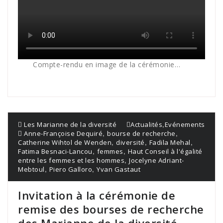
Compte-rendu en image de la cérémonie…
,
Les Marianne de la diversité
Actualités
Evénements
,
,
Anne-Françoise Dequiré
bourse de recherche
,
,
,
Catherine Wihtol de Wenden
diversité
Fadila Mehal
,
,
Fatima Besnaci-Lancou
femmes
Haut Conseil à l'égalité
,
entre les femmes et les hommes
Jocelyne Adriant-
,
,
Mebtoul
Piero Galloro
Yvan Gastaut
Invitation à la cérémonie de
remise des bourses de recherche