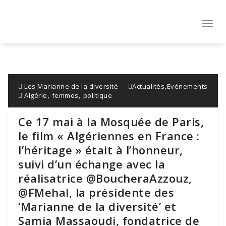
Aller
au
contenu
Toggl
navig
,
Les Marianne de la diversité
Actualités
Evénements
,
,
Algérie
femmes
politique
Ce 17 mai à la Mosquée de Paris,
le film « Algériennes en France :
l’héritage » était à l’honneur,
suivi d’un échange avec la
réalisatrice @BoucheraAzzouz,
@FMehal, la présidente des
‘Marianne de la diversité’ et
Samia Massaoudi, fondatrice de