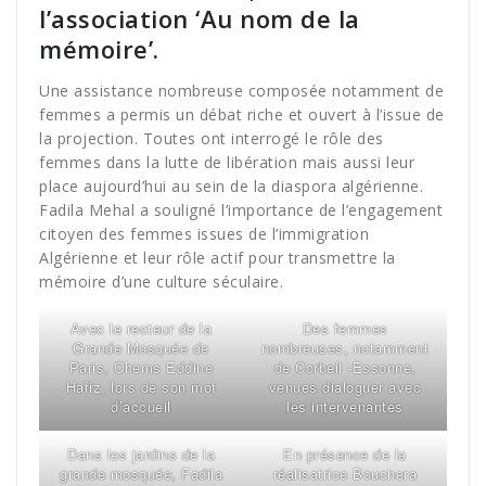
l’association ‘Au nom de la
mémoire’.
Une assistance nombreuse composée notamment de
femmes a permis un débat riche et ouvert à l’issue de
la projection. Toutes ont interrogé le rôle des
femmes dans la lutte de libération mais aussi leur
place aujourd’hui au sein de la diaspora algérienne.
Fadila Mehal a souligné l’importance de l’engagement
citoyen des femmes issues de l’immigration
Algérienne et leur rôle actif pour transmettre la
mémoire d’une culture séculaire.
Avec le recteur de la
Des femmes
Grande Mosquée de
nombreuses, notamment
Paris, Chems Eddine
de Corbeil -Essonne,
Hafiz, lors de son mot
venues dialoguer avec
d’accueil
les intervenantes
Dans les jardins de la
En présence de la
grande mosquée, Fadila
réalisatrice Bouchera